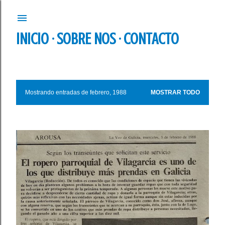
Ir al contenido principal
INICIO
SOBRE NOS
CONTACTO
Mostrando entradas de febrero, 1988
MOSTRAR TODO
E
n
t
r
a
d
a
s